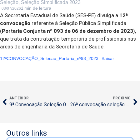
Seleção
,
Seleção Simplificada 2023
03/07/2026
A Secretaria Estadual de Saúde (SES-PE) divulga a
12ª
convocação
referente à Seleção Pública Simplificada
(
Portaria Conjunta nº 093 de 06 de dezembro de 2023
),
que trata da contratação temporária de profissionais nas
áreas de engenharia da Secretaria de Saúde.
12ªCONVOCAÇÃO_Selecao_Portaria_nº93_2023
Baixar
ANTERIOR
PRÓXIMO
9ª Convocação Seleção 016/2024 – Profissionais para Rede Assistencial
26ª convocação seleção nº 074/2022
Outros links