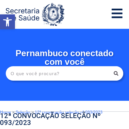
Abrir a barra de ferramentas
Pernambuco conectado
com você
Home
>
Seleção
>
12ª convocação seleção nº 093/2023
12ª CONVOCAÇÃO SELEÇÃO Nº
093/2023