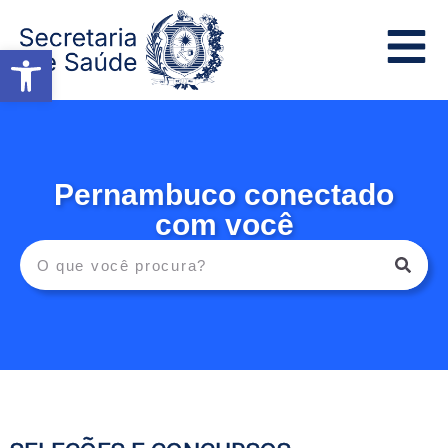
conteúdo
Abrir a barra de ferramentas
Pernambuco conectado
com você