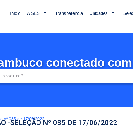
Início
A SES
Transparência
Unidades
Sele
ambuco conectado com
o nº 085 de 17/06/2022
O -SELEÇÃO Nº 085 DE 17/06/2022