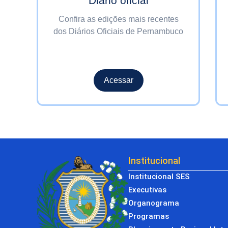
Diário oficial
o
Confira as edições mais recentes
dos Diários Oficiais de Pernambuco
Acessar
Institucional
Institucional SES
Executivas
Organograma
Programas