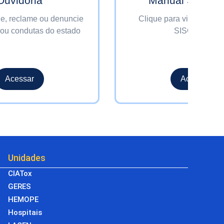
Ouvidoria
Manual SISGR
ie, reclame ou denuncie
Clique para visualizar 
 ou condutas do estado
SISGRADE
Acessar
Acessar
Unidades
CIATox
GERES
HEMOPE
Hospitais