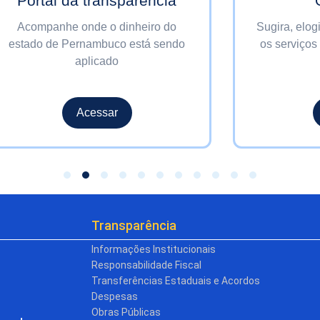
Portal da transparência
Acompanhe onde o dinheiro do
Sugira, elog
estado de Pernambuco está sendo
os serviços
aplicado
Acessar
Transparência
Informações Institucionais
Responsabilidade Fiscal
Transferências Estaduais e Acordos
Despesas
Obras Públicas