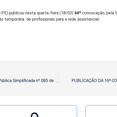
PE) publicou nesta quarta-feira (18/03)
64ª
convocação, pela S
ão temporária de profissionais para a rede assistencial.
SES-PE publica a 63ª convocação pela Seleção Pública Simplificada nº 085 de 2022
PUBLICAÇÃO DA 16ª CO