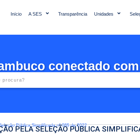
Início
A SES
Transparência
Unidades
Sele
ambuco conectado com
eleção Pública Simplificada nº 085 de 2022
ÇÃO PELA SELEÇÃO PÚBLICA SIMPLIFIC