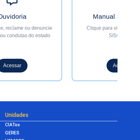
Ouvidoria
Manual SISGR
ie, reclame ou denuncie
Clique para visualizar 
 ou condutas do estado
SISGRADE
Acessar
Acessar
Unidades
CIATox
GERES