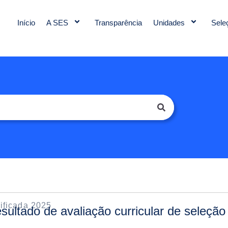
Início
A SES
Transparência
Unidades
Sele
ificada 2025
ultado de avaliação curricular de seleção