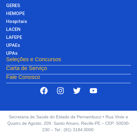
GERES
HEMOPE
Hospitais
LACEN
LAFEPE
UPAEs
UPAs
Seleções e Concursos
Carta de Serviço
Fale Conosco
Secretaria de Saúde do Estado de Pernambuco • Rua Vinte e
Quatro de Agosto, 209. Santo Amaro, Recife-PE – CEP: 50030-
230 – Tel.: (81) 3184.0000