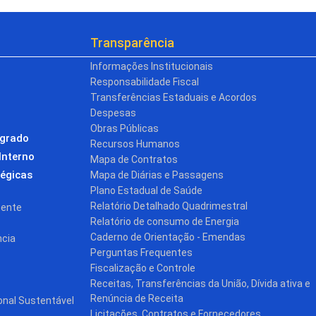
Transparência
Informações Institucionais
Responsabilidade Fiscal
Transferências Estaduais e Acordos
Despesas
Obras Públicas
egrado
Recursos Humanos
Interno
Mapa de Contratos
tégicas
Mapa de Diárias e Passagens
Plano Estadual de Saúde
Relatório Detalhado Quadrimestral
cente
Relatório de consumo de Energia
Caderno de Orientação - Emendas
ncia
Perguntas Frequentes
Fiscalização e Controle
Receitas, Transferências da União, Dívida ativa e
Renúncia de Receita
onal Sustentável
Licitações, Contratos e Fornecedores