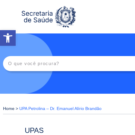
Abrir a barra de ferramentas
Home
>
UPA Petrolina – Dr. Emanuel Alírio Brandão
UPAS