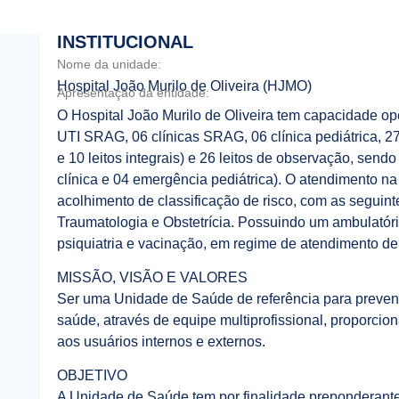
INSTITUCIONAL
Nome da unidade:
Hospital João Murilo de Oliveira (HJMO)
Apresentação da entidade:
O Hospital João Murilo de Oliveira tem capacidade op
UTI SRAG, 06 clínicas SRAG, 06 clínica pediátrica, 27
e 10 leitos integrais) e 26 leitos de observação, sendo
clínica e 04 emergência pediátrica). O atendimento na
acolhimento de classificação de risco, com as seguinte
Traumatologia e Obstetrícia. Possuindo um ambulatório
psiquiatria e vacinação, em regime de atendimento de
MISSÃO, VISÃO E VALORES
Ser uma Unidade de Saúde de referência para prevençã
saúde, através de equipe multiprofissional, proporcio
aos usuários internos e externos.
OBJETIVO
A Unidade de Saúde tem por finalidade preponderante 